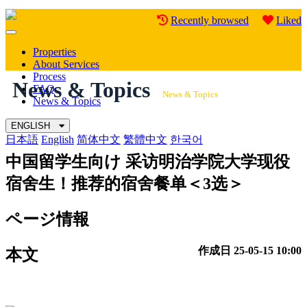
Recently browsed
Liked
Mobile
Menu
Properties
About Services
Process
News & Topics
FAQ
News & Topics
News & Topics
ENGLISH
日本語
English
简体中文
繁體中文
한국어
中国留学生向け
采访明治学院大学现役
宿舍生！推荐的宿舍餐单＜3选＞
ページ情報
作成日
25-05-15 10:00
本文