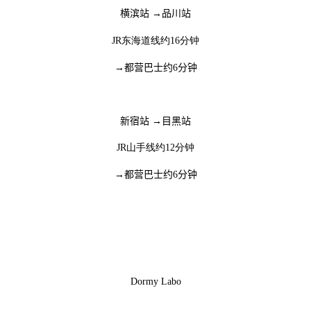
横滨站
→
品川站
JR东海道线约16分钟
→
都营巴士约
6
分钟
新宿站
→
目黑站
JR山手线约12分钟
→
都营巴士约
6
分钟
Dormy Labo