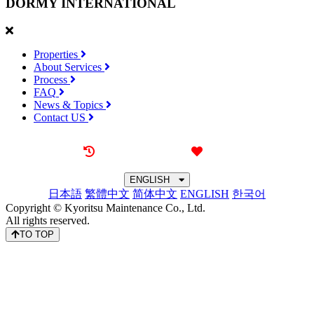
DORMY
INTERNATIONAL
Properties
About Services
Process
FAQ
News & Topics
Contact US
Recently browsed
Liked
ENGLISH
日本語
繁體中文
简体中文
ENGLISH
한국어
Copyright © Kyoritsu Maintenance Co., Ltd.
All rights reserved.
TO TOP