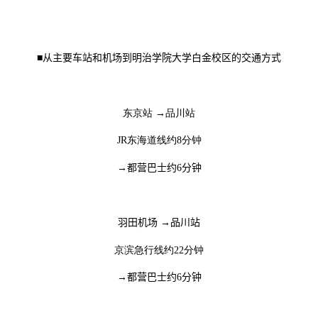
■
从主要车站和机场到明治学院大学白金校区的交通方式
东京站 →
品川站
JR东海道线约8分钟
→
都营巴士约
6
分钟
羽田机场
→
品川站
京滨急行线约22分钟
→
都营巴士约
6
分钟