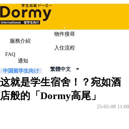
Mobile
物件搜尋
Menu
服務介紹
入住流程
通知
News & Topics
FAQ
通知
繁體中文
中国留学生向け
这就是学生宿舍！？宛如酒
店般的「Dormy高尾」
25-05-08 11:00