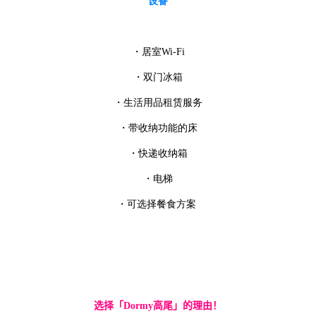
设备
・居室Wi-Fi
・双门冰箱
・生活用品租赁服务
・带收纳功能的床
・快递收纳箱
・电梯
・
可选择餐食方
案
选择「
Dormy
高尾」的理由！