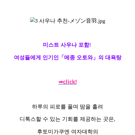
미스트 사우나 포함!
여성들에게 인기인「메종 오토와」의 대욕탕
click!
➡
하루의 피로를 풀며 땀을 흘려
디톡스할 수 있는 기회를 제공하는 곳은,
후토미가쿠엔 여자대학의