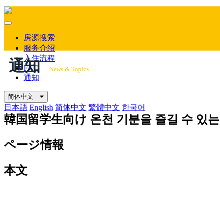
Mobile
Menu
房源搜索
服务介绍
入住流程
通知
FAQ
News & Topics
通知
简体中文
日本語
English
简体中文
繁體中文
한국어
韓国留学生向け
온천 기분을 즐길 수 있는
ページ情報
本文