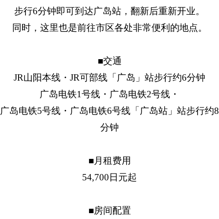
步行6分钟即可到达广岛站，翻新后重新开业。
同时，这里也是前往市区各处非常便利的地点。
■交通
JR山阳本线・JR可部线「广岛」站步行约6分钟
广岛电铁1号线・广岛电铁2号线・
广岛电铁5号线・广岛电铁6号线「广岛站」站步行约8
分钟
■月租费用
54,700日元起
■房间配置