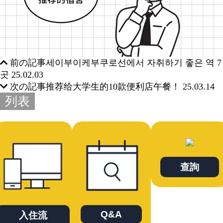
前の記事
세이부이케부쿠로선에서 자취하기 좋은 역 7
곳
25.02.03
次の記事
推荐给大学生的10款便利店午餐！
25.03.14
列表
查詢
Q&A
入住流