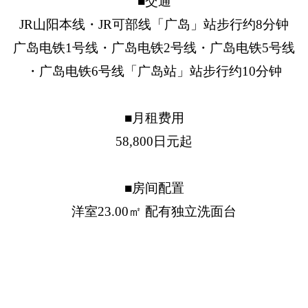
■交通
JR山阳本线・JR可部线「广岛」站步行约8分钟
广岛电铁1号线・广岛电铁2号线・广岛电铁5号线
・广岛电铁6号线「广岛站」站步行约10分钟
■月租费用
58,800日元起
■房间配置
洋室23.00㎡ 配有独立洗面台