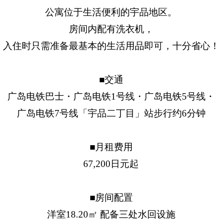
公寓位于生活便利的宇品地区。
房间内配有洗衣机，
入住时只需准备最基本的生活用品即可，十分省心！
■交通
广岛电铁巴士・广岛电铁1号线・广岛电铁5号线・
广岛电铁7号线「宇品二丁目」站步行约6分钟
■月租费用
67,200日元起
■房间配置
洋室18.20㎡ 配备三处水回设施