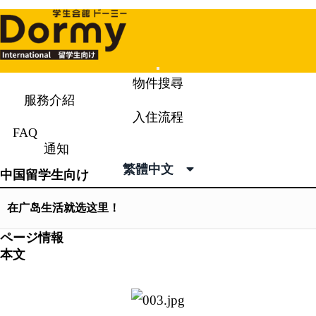
Mobile
物件搜尋
Menu
服務介紹
入住流程
通知
News & Topics
FAQ
通知
繁體中文
中国留学生向け
在广岛生活就选这里！
ページ情報
本文