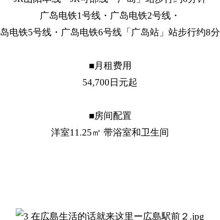
广岛电铁1号线・广岛电铁2号线・
岛电铁5号线・广岛电铁6号线「广岛站」站步行约8
■月租费用
54,700日元起
■房间配置
洋室11.25㎡ 带浴室和卫生间