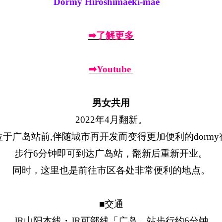
Dormy Hiroshimaeki-mae
➡了解更多
➡Youtube
男女共用
2022年4月翻新。
位于广岛站前,伴随城市再开发而变得更加便利的dormy
步行6分钟即可到达广岛站，翻新后重新开业。
同时，这里也是前往市区各处非常便利的地点。
■交通
JR山阳本线・JR可部线「广岛」站步行约6分钟