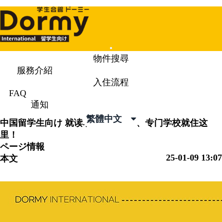
Mobile
物件搜尋
Menu
服務介紹
入住流程
通知
News & Topics
FAQ
通知
繁體中文
中国留学生向け
就读名古屋的大学、专门学校就住这
里！
ページ情報
25-01-09 13:07
本文