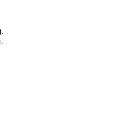
.
,
.