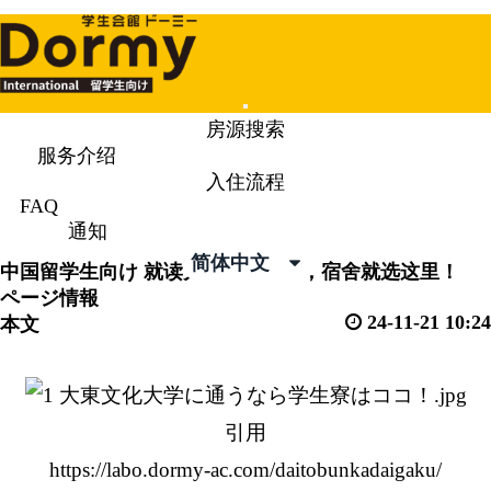
Mobile
房源搜索
Menu
服务介绍
入住流程
通知
News & Topics
FAQ
通知
简体中文
中国留学生向け
就读大东文化大学，宿舍就选这里！
ページ情報
24-11-21 10:24
本文
引用
https://labo.dormy-ac.com/daitobunkadaigaku/