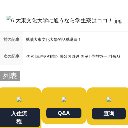
前の記事
就讀大東文化大學的話就選這！
次の記事
<다이토분카대학> 학생이라면 이곳! 추천하는 기숙사
列表
Q&A
入住流
查询
程