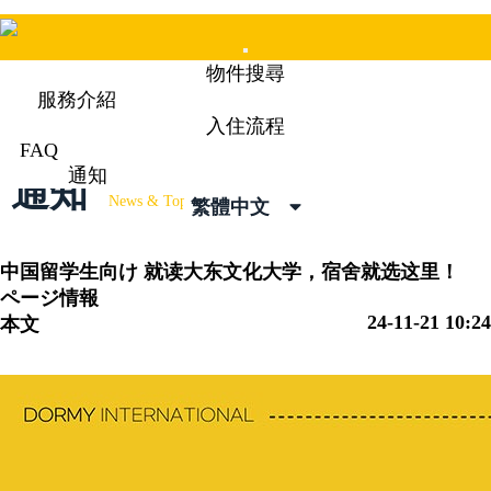
Mobile
物件搜尋
Menu
服務介紹
入住流程
FAQ
通知
通知
News & Topics
繁體中文
中国留学生向け
就读大东文化大学，宿舍就选这里！
ページ情報
24-11-21 10:24
本文