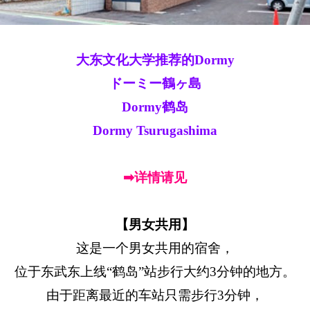
大东文化大学推荐的Dormy
ドーミー鶴ヶ島
Dormy鹤岛
Dormy Tsurugashima
➡详情请见
【男女共用】
这是一个男女共用的宿舍，
位于东武东上线“鹤岛”站步行大约3分钟的地方。
由于距离最近的车站只需步行3分钟，