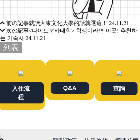
前の記事
就讀大東文化大學的話就選這！
24.11.21
次の記事
<다이토분카대학> 학생이라면 이곳! 추천하
는 기숙사
24.11.21
列表
Q&A
入住流
查詢
程