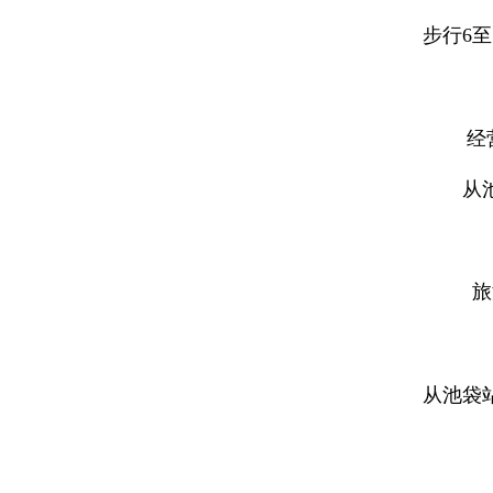
步行6
经
从
旅
从池袋