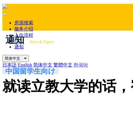
Mobile
Menu
房源搜索
服务介绍
入住流程
通知
FAQ
News & Topics
通知
简体中文
日本語
English
简体中文
繁體中文
한국어
中国留学生向け
就读立教大学的话，