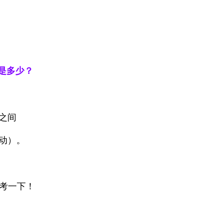
是多少？
元之间
动）。
参考一下！