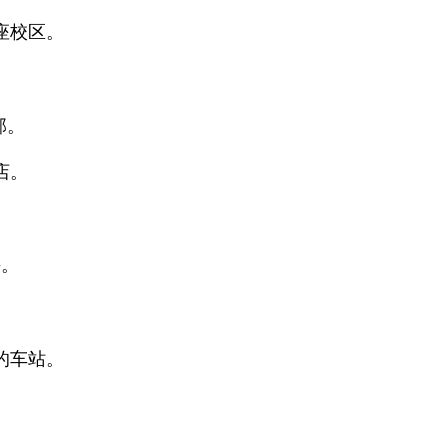
座校区。
部。
店。
课。
的车站。