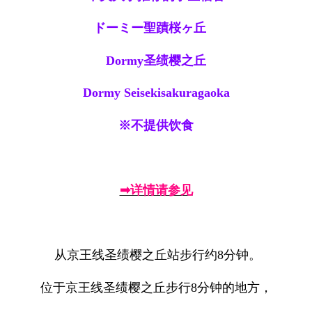
ドーミー聖蹟桜ヶ丘
Dormy圣绩樱之丘
Dormy Seisekisakuragaoka
※不提供饮食
➡详情请参见
从京王线圣绩樱之丘站步行约8分钟。
位于京王线圣绩樱之丘步行8分钟的地方，