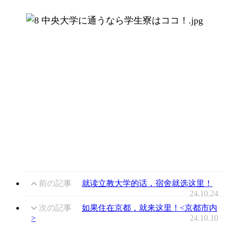
前の記事
就读立教大学的话，宿舍就选这里！
24.10.24
次の記事
如果住在京都，就来这里！<京都市内
>
24.10.10