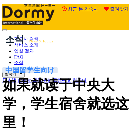
최근 본 기숙사
즐겨찾기
Mobile
소식
Menu
기숙사 검색
News & Topics
서비스 소개
입실 절차
FAQ
소식
中国留学生向け
한국어
如果就读于中央大
日本語
English
简体中文
繁體中文
한국어
学，学生宿舍就选这
里！