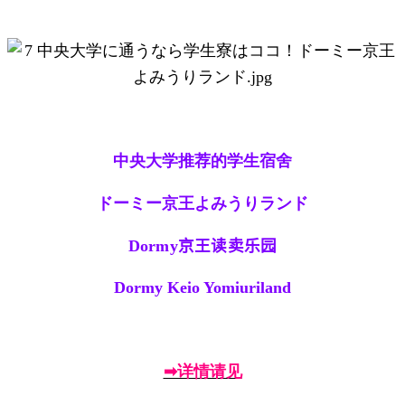
中央大学推荐的学生宿舍
ドーミー京王よみうりランド
Dormy
京王
读卖乐
园
Dormy Keio Yomiuriland
➡详情请见