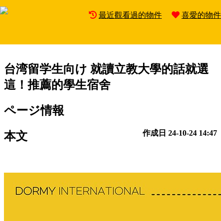
通知
最近觀看過的物件
喜愛的物件
Mo
News & Topics
Me
台湾留学生向け
就讀立教大學的話就選
這！推薦的學生宿舍
ページ情報
作成日
24-10-24 14:47
本文