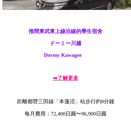
推間東武東上線沿線的學生宿舍
ドーミー川越
Dormy Kawagoe
➡了解更多
距離都營三田線「本蓮沼」站步行約8分鐘
每月費用：72,400日圓〜96,900日圓