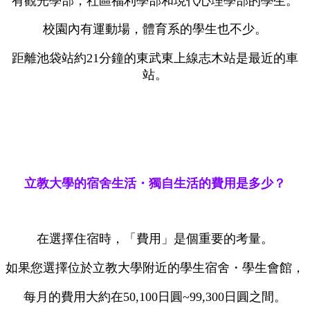
有觀光學部，社區福利學部和現代心理學部的學生。
校園內有運動場，體育系的學生也不少。
距離池袋站約21分鐘的東武東上線志木站是最近的車
站。
立教大學的宿舍生活・獨自生活的費用是多少？
在選擇住宿時，「費用」是個重要的考量。
如果您選擇位於立教大學附近的學生宿舍・學生會館，
每月的費用大約在50,100日圓~99,300日圓之間。