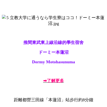
推間東武東上線沿線的學生宿舍
ドーミー本蓮沼
Dormy Motohasunuma
➡了解更多
距離都營三田線「本蓮沼」站步行約8分鐘