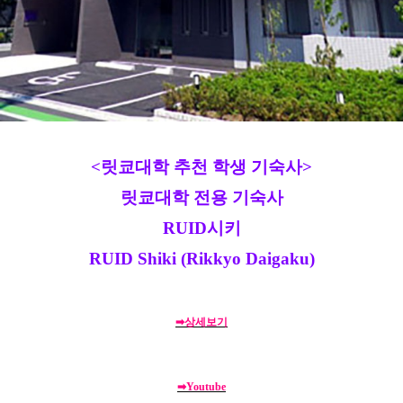
<릿쿄대학 추천 학생 기숙사>
릿쿄대학 전용 기숙사
RUID시키
RUID Shiki (Rikkyo Daigaku)
➡상세보기
➡Youtube