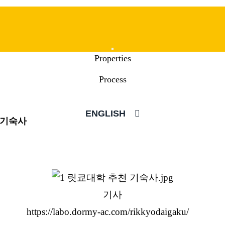
Mobile
Properties
Menu
Process
ENGLISH
 기숙사
기사
https://labo.dormy-ac.com/rikkyodaigaku/