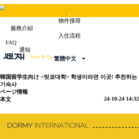
Mobile
物件搜尋
Menu
服務介紹
入住流程
FAQ
通知
通知
News & Topics
繁體中文
韓国留学生向け
<릿쿄대학> 학생이라면 이곳! 추천하는
기숙사
ページ情報
24-10-24 14:32
本文