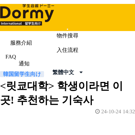
Mobile
物件搜尋
Menu
服務介紹
入住流程
通知
News & Topics
FAQ
通知
繁體中文
韓国留学生向け
<릿쿄대학> 학생이라면 이
곳! 추천하는 기숙사
24-10-24 14:32