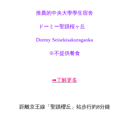
推薦的中央大學學生宿舍
ドーミー聖蹟桜ヶ丘
Dormy Seisekisakuragaoka
※不提供餐食
➡了解更多
距離京王線「聖蹟櫻丘」站步行約8分鐘