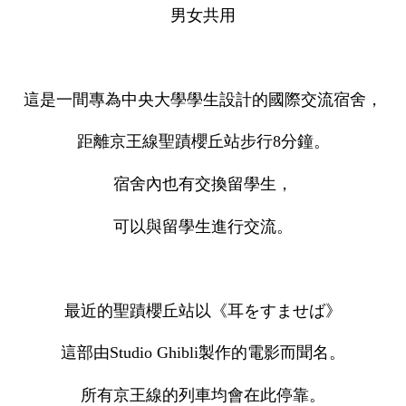
男女共用
這是一間專為中央大學學生設計的國際交流宿舍，
距離京王線聖蹟櫻丘站步行8分鐘。
宿舍內也有交換留學生，
可以與留學生進行交流。
最近的聖蹟櫻丘站以《耳をすませば》
這部由Studio Ghibli製作的電影而聞名。
所有京王線的列車均會在此停靠。