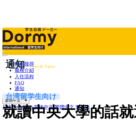
Mobile
通知
Menu
物件搜尋
News & Topics
服務介紹
入住流程
FAQ
通知
台湾留学生向け
繁體中文
就讀中央大學的話就
日本語
English
简体中文
繁體中文
한국어