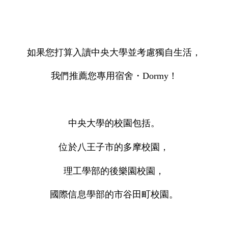
如果您打算入讀中央大學並考慮獨自生活，
我們推薦您專用宿舍・Dormy！
中央大學的校園包括。
位於八王子市的多摩校園，
理工學部的後樂園校園，
國際信息學部的市谷田町校園。