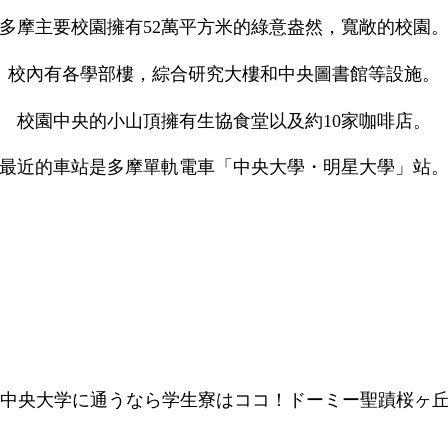
多摩主要校園擁有52萬平方米的綠意盎然，寬敞的校園
校內有各學部樓，綜合研究大樓和中央圖書館等設施。
校園中央的小山頂擁有生協食堂以及約10家咖啡店。
最近的車站是多摩單軌電車「中央大學・明星大學」站