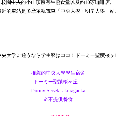
校園中央的小山頂擁有生協食堂以及約10家咖啡店。
最近的車站是多摩單軌電車「中央大學・明星大學」站
推薦的中央大學學生宿舍
ドーミー聖蹟桜ヶ丘
Dormy Seisekisakuragaoka
※不提供餐食