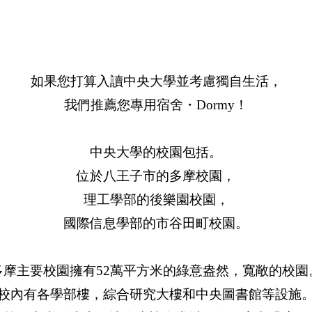
如果您打算入讀中央大學並考慮獨自生活，
我們推薦您專用宿舍・Dormy！
中央大學的校園包括。
位於八王子市的多摩校園，
理工學部的後樂園校園，
國際信息學部的市谷田町校園。
多摩主要校園擁有52萬平方米的綠意盎然，寬敞的校園
校內有各學部樓，綜合研究大樓和中央圖書館等設施