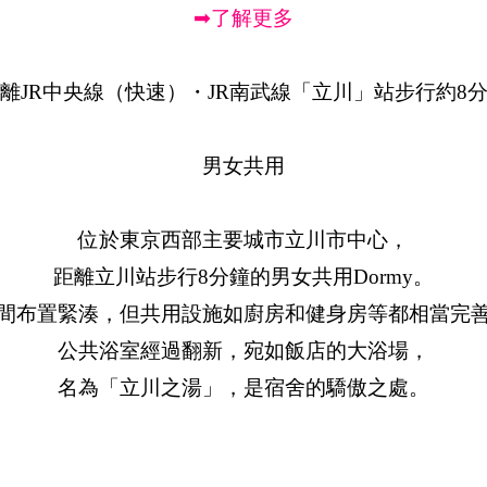
➡了解更多
離JR中央線（快速）・JR南武線「立川」站步行約8
男女共用
位於東京西部主要城市立川市中心，
距離立川站步行8分鐘的男女共用Dormy。
間布置緊湊，但共用設施如廚房和健身房等都相當完
公共浴室經過翻新，宛如飯店的大浴場，
名為「立川之湯」，是宿舍的驕傲之處。