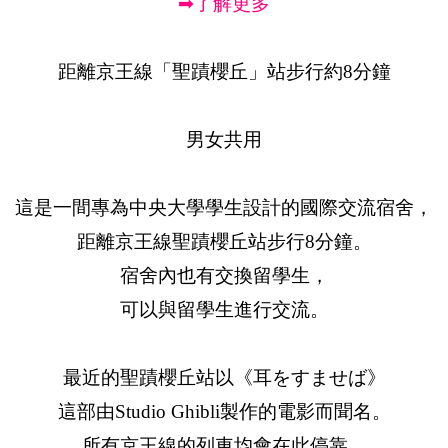
➡了解更多
距離京王線「聖蹟櫻丘」站步行約8分鐘
男女共用
這是一間專為中央大學學生設計的國際交流宿舍，
距離京王線聖蹟櫻丘站步行8分鐘。
宿舍內也有交換留學生，
可以與留學生進行交流。
最近的聖蹟櫻丘站以《耳をすませば》
這部由Studio Ghibli製作的電影而聞名。
所有京王線的列車均會在此停靠。