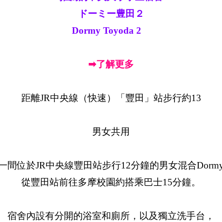
ドーミー豊田２
Dormy Toyoda 2
➡了解更多
距離JR中央線（快速）「豐田」站步行約13
男女共用
一間位於JR中央線豐田站步行12分鐘的男女混合Dorm
從豐田站前往多摩校園約搭乘巴士15分鐘。
宿舍內設有分開的浴室和廁所，以及獨立洗手台，