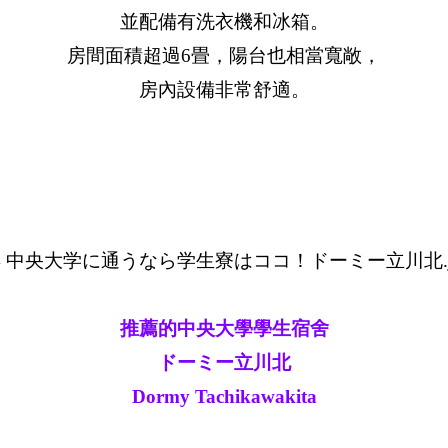
並配備有洗衣機和冰箱。
房間面積超過6畳，陽台也相當寬敞，
房內設備非常舒適。
推薦的中央大學學生宿舍
ドーミー立川北
Dormy Tachikawakita