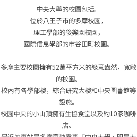
中央大學的校園包括。
位於八王子市的多摩校園，
理工學部的後樂園校園，
國際信息學部的市谷田町校園。
多摩主要校園擁有52萬平方米的綠意盎然，寬敞
的校園。
校內有各學部樓，綜合研究大樓和中央圖書館等
設施。
校園中央的小山頂擁有生協食堂以及約10家咖啡
店。
最近的車站是多摩單軌電車「中央大學・明星大