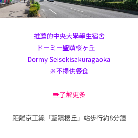
推薦的中央大學學生宿舍
ドーミー聖蹟桜ヶ丘
Dormy Seisekisakuragaoka
※不提供餐食
➡了解更多
距離京王線「聖蹟櫻丘」站步行約8分鐘