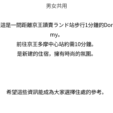
男女共用
這是一間距離京王讀賣ランド站步行1分鐘的Dor
my。
前往京王多摩中心站約需10分鐘。
是新建的住宿，擁有時尚的氛圍。
希望這些資訊能成為大家選擇住處的參考。