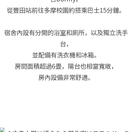
從豐田站前往多摩校園約搭乘巴士15分鐘。
宿舍內設有分開的浴室和廁所，以及獨立洗手
台，
並配備有洗衣機和冰箱。
房間面積超過6畳，陽台也相當寬敞，
房內設備非常舒適。