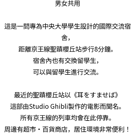
男女共用
這是一間專為中央大學學生設計的國際交流宿
舍，
距離京王線聖蹟櫻丘站步行8分鐘。
宿舍內也有交換留學生，
可以與留學生進行交流。
最近的聖蹟櫻丘站以《耳をすませば》
這部由Studio Ghibli製作的電影而聞名。
所有京王線的列車均會在此停靠。
周邊有超市・百貨商店，居住環境非常便利！