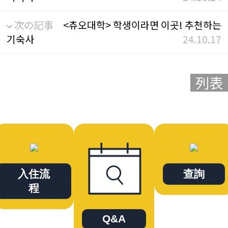
次の記事
<츄오대학> 학생이라면 이곳! 추천하는
기숙사
24.10.17
列表
入住流
查詢
程
Q&A