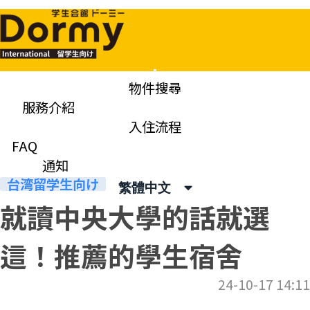
Mobile
物件搜尋
Menu
服務介紹
通知
入住流程
News & Topics
FAQ
通知
台湾留学生向け
繁體中文
就讀中央大學的話就選
這！推薦的學生宿舍
24-10-17 14:11