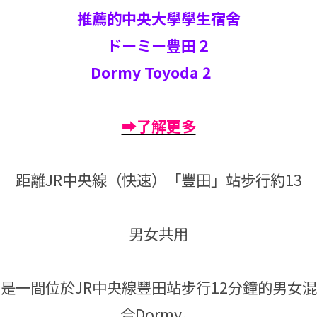
推薦的中央大學學生宿舍
ドーミー豊田２
Dormy Toyoda 2
➡了解更多
距離JR中央線（快速）「豐田」站步行約13
男女共用
是一間位於JR中央線豐田站步行12分鐘的男女混
合Dormy。