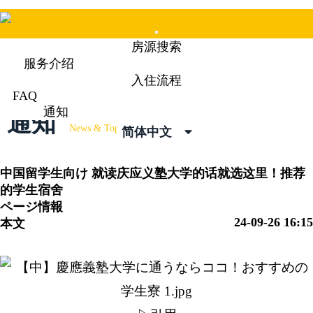
Mobile
房源搜索
Menu
服务介绍
入住流程
FAQ
通知
通知
News & Topics
简体中文
中国留学生向け
就读庆应义塾大学的话就选这里！推荐
的学生宿舍
ページ情報
24-09-26 16:15
本文