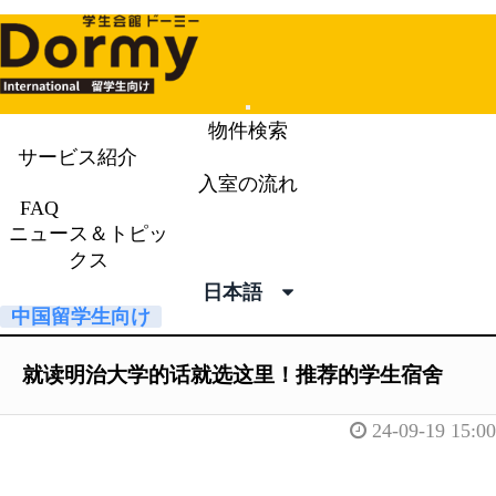
Mobile
物件検索
Menu
サービス紹介
入室の流れ
ニュース＆トピックス
News &
FAQ
ニュース＆トピッ
Topics
クス
日本語
中国留学生向け
就读明治大学的话就选这里！推荐的学生宿舍
24-09-19 15:00