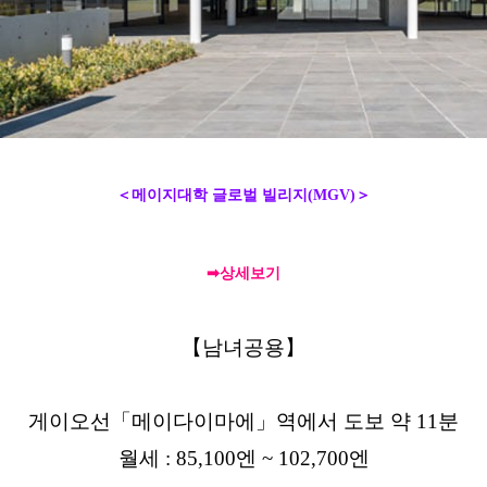
＜메이지대학 글로벌 빌리지(MGV)＞
➡상세보기
【남녀공용】
게이오선
「메이다이마에」역에서 도보 약 11분
월세 : 85,100엔 ~ 102,700엔