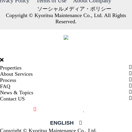
rivacy Policy
Terms of Use
About Company
ソーシャルメディア・ポリシー
Copyright © Kyoritsu Maintenance Co., Ltd. All Rights
Reserved.
DORMY
INTERNATIONAL
Properties
About Services
Process
FAQ
News & Topics
Contact US
Recently browsed
Liked
ENGLISH
Copyright © Kyoritsu Maintenance Co., Ltd.