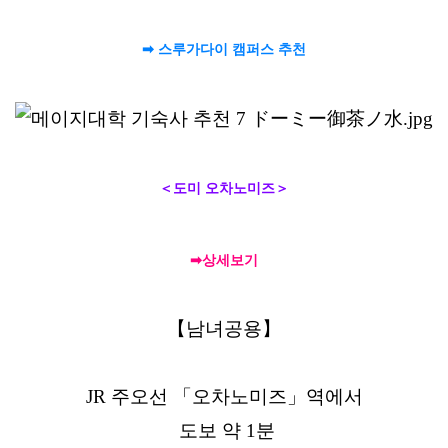
➡ 스루가다이 캠퍼스 추천
＜도미 오차노미즈＞
➡상세보기
【남녀공용】
JR 주오선 「오차노미즈」역에서
도보 약 1분