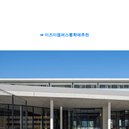
이즈미
캠퍼스
통학에
추천
➡