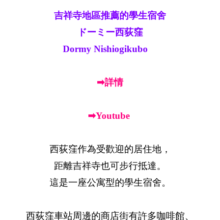
吉祥寺地區推薦的學生宿舍
ドーミー西荻窪
Dormy Nishiogikubo
➡詳情
➡Youtube
西荻窪作為受歡迎的居住地，
距離吉祥寺也可步行抵達。
這是一座公寓型的學生宿舍。
西荻窪車站周邊的商店街有許多咖啡館、