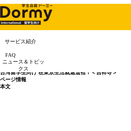
サービス紹介
ニュース＆トピックス
News & To
FAQ
ニュース＆トピッ
クス
台湾留学生向け
在東京生活就選這裡！＜吉祥寺＞
ページ情報
本文