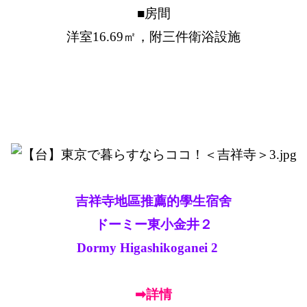
■房間
洋室16.69㎡，附三件衛浴設施
吉祥寺地區推薦的學生宿舍
ドーミー東小金井２
Dormy Higashikoganei 2
➡詳情