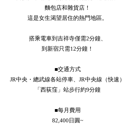
麵包店和雜貨店！
這是女生渴望居住的熱門地區。
搭乘電車到吉祥寺僅需2分鐘、
到新宿只需12分鐘！
■交通方式
JR中央・總武線各站停車、JR中央線（快速）
「西荻窪」站步行約9分鐘
■每月費用
82,400日圓~