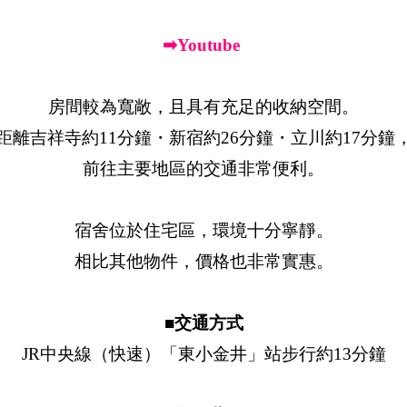
➡Youtube
房間較為寬敞，且具有充足的收納空間。
距離吉祥寺約11分鐘・新宿約26分鐘・立川約17分鐘
前往主要地區的交通非常便利。
宿舍位於住宅區，環境十分寧靜。
相比其他物件，價格也非常實惠。
■交通方式
JR中央線（快速）「東小金井」站步行約13分鐘