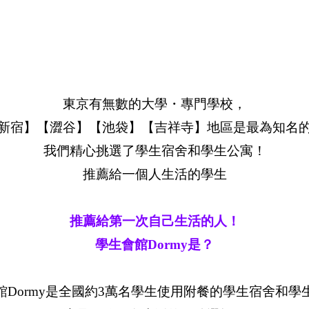
東京有無數的大學・專門學校，
新宿】【澀谷】【池袋】【吉祥寺】地區是最為知名
我們精心挑選了學生宿舍和學生公寓！
推薦給一個人生活的學生
推薦給第一次自己生活的人！
學生會館Dormy是？
館Dormy是全國約3萬名學生使用附餐的學生宿舍和學