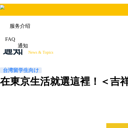
服务介绍
FAQ
通知
通知
News & Topics
台湾留学生向け
在東京生活就選這裡！＜吉