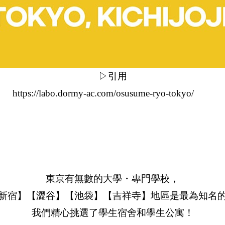
▷引用
https://labo.dormy-ac.com/osusume-ryo-tokyo/
東京有無數的大學・專門學校，
新宿】【澀谷】【池袋】【吉祥寺】地區是最為知名
我們精心挑選了學生宿舍和學生公寓！