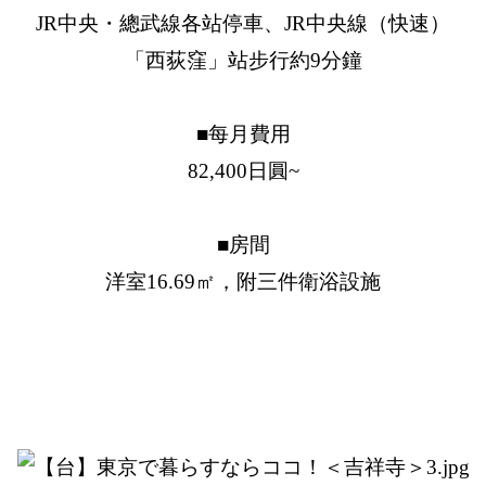
JR中央・總武線各站停車、JR中央線（快速）
「西荻窪」站步行約9分鐘
■每月費用
82,400日圓~
■房間
洋室16.69㎡，附三件衛浴設施