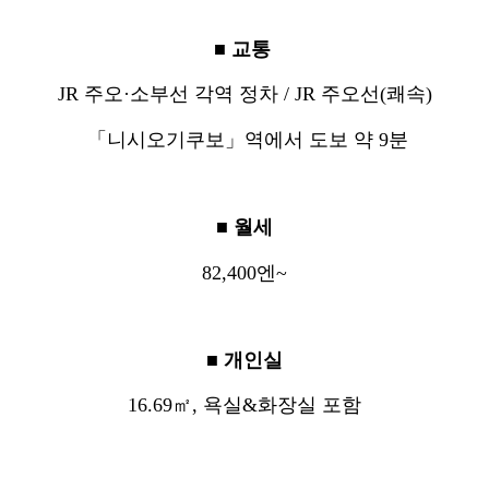
■ 교통
JR 주오·소부선 각역 정차 / JR 주오선(쾌속)
「니시오기쿠보」역에서 도보 약 9분
■ 월세
82,400엔~
■ 개인실
16.69㎡, 욕실&화장실 포함