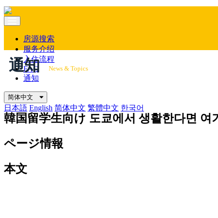
Mobile
Menu
房源搜索
服务介绍
入住流程
通知
FAQ
News & Topics
通知
简体中文
日本語
English
简体中文
繁體中文
한국어
韓国留学生向け
도쿄에서 생활한다면 여
ページ情報
本文