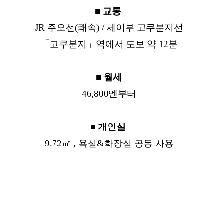
■ 교통
JR 주오선(쾌속) / 세이부 고쿠분지선
「고쿠분지」역에서 도보 약 12분
■ 월세
46,800엔부터
■ 개인실
9.72㎡ , 욕실&화장실 공동 사용