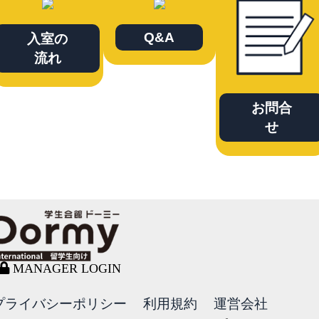
Q&A
入室の
流れ
お問合
せ
MANAGER LOGIN
プライバシーポリシー
利用規約
運営会社