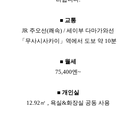
■ 교통
JR 주오선(쾌속) / 세이부 다마가와선
「무사시사카이」역에서 도보 약 10분
■ 월세
75,400엔~
■ 개인실
12.92㎡ , 욕실&화장실 공동 사용