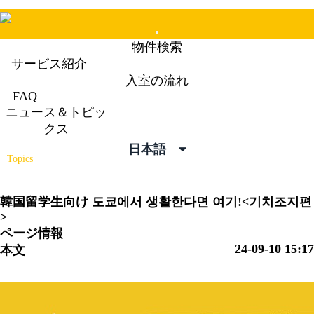
Mobile
物件検索
Menu
サービス紹介
入室の流れ
FAQ
ニュース＆トピッ
ニュース＆トピックス
クス
News &
日本語
Topics
韓国留学生向け
도쿄에서 생활한다면 여기!<기치조지편
>
ページ情報
24-09-10 15:17
本文