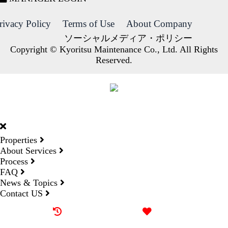
rivacy Policy
Terms of Use
About Company
ソーシャルメディア・ポリシー
Copyright © Kyoritsu Maintenance Co., Ltd. All Rights
Reserved.
DORMY
INTERNATIONAL
Properties
About Services
Process
FAQ
News & Topics
Contact US
Recently browsed
Liked