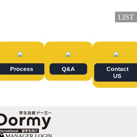
LIST
Process
Q&A
Contact
US
MANAGER LOGIN