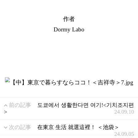
作者
Dormy Labo
前の記事
도쿄에서 생활한다면 여기!<기치조지편
>
24.09.10
次の記事
在東京 生活 就選這裡！ ＜池袋＞
24.09.05