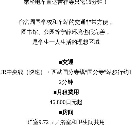
乘坐电车直达吉祥寺只需16分钟！
宿舍周围学校和车站的交通非常方便，
图书馆、公园等宁静环境也很完善，
是学生一人生活的理想区域
■交通
JR中央线（快速）・西武国分寺线“国分寺”站步行约1
2分钟
■月租费用
46,800日元起
■房间
洋室9.72㎡／浴室和卫生间共用