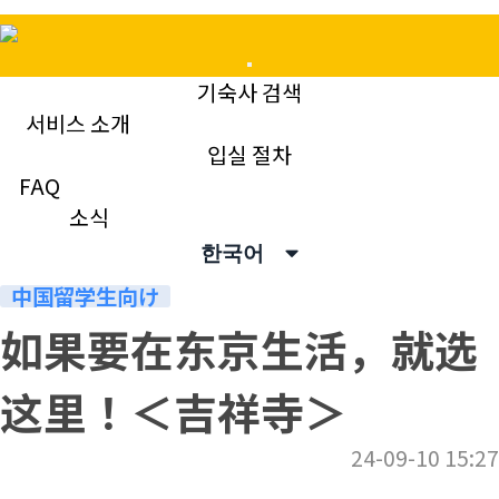
Mobile
기숙사 검색
Menu
서비스 소개
입실 절차
소식
FAQ
News & Topics
소식
한국어
中国留学生向け
如果要在东京生活，就选
这里！＜吉祥寺＞
24-09-10 15:27