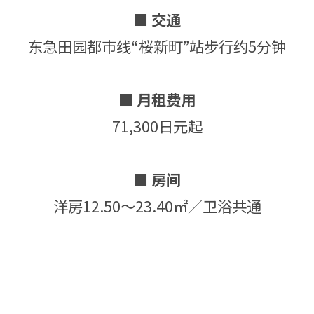
■ 交通
东急田园都市线“桜新町”站步行约5分钟
■ 月租费用
71,300日元起
■ 房间
洋房12.50～23.40㎡／卫浴共通