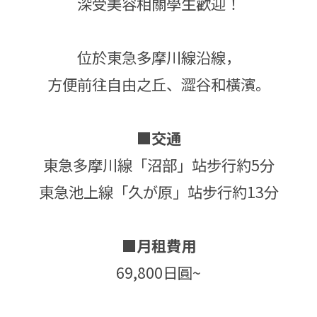
深受美容相關學生歡迎！
位於東急多摩川線沿線，
方便前往自由之丘、澀谷和橫濱。
■交通
東急多摩川線「沼部」站步行約5分
東急池上線「久が原」站步行約13分
■月租費用
69,800日圓~