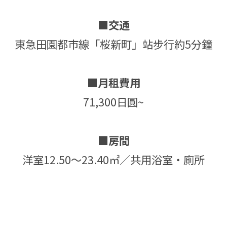
■交通
東急田園都市線「桜新町」站步行約5分鐘
■月租費用
71,300日圓~
■房間
洋室12.50～23.40㎡／共用浴室・廁所