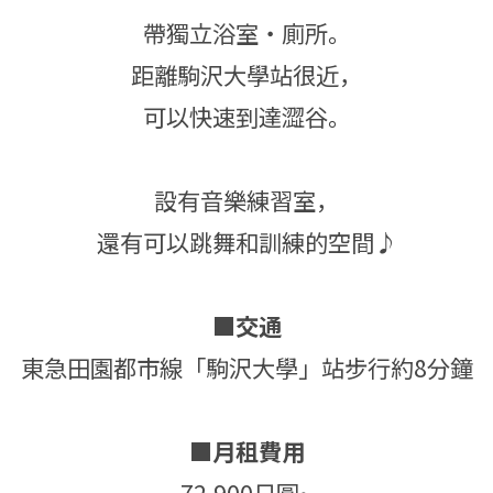
帶獨立浴室・廁所。
距離駒沢大學站很近，
可以快速到達澀谷。
設有音樂練習室，
還有可以跳舞和訓練的空間♪
■交通
東急田園都市線「駒沢大學」站步行約8分鐘
■月租費用
72,900日圓~