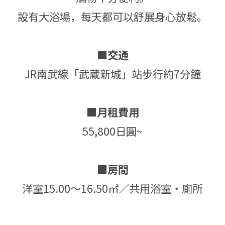
設有大浴場，每天都可以舒展身心放鬆。
■交通
JR南武線「武蔵新城」站步行約7分鐘
■月租費用
55,800日圓~
■房間
洋室15.00～16.50㎡／共用浴室・廁所