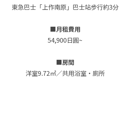
東急巴士「上作南原」巴士站步行約3分
■月租費用
54,900日圓~
■房間
洋室9.72㎡／共用浴室・廁所