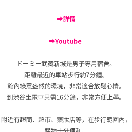
➡詳情
➡Youtube
ドーミー武藏新城是男子專用宿舍。
距離最近的車站步行約7分鐘。
館內綠意盎然的環境，非常適合放鬆心情。
到渋谷坐電車只需16分鐘，非常方便上學。
附近有超商、超市、藥妝店等，在步行範圍內，
購物十分便利。