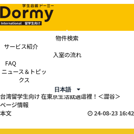
Mobile
物件検索
Menu
サービス紹介
ニュース＆トピックス
入室の流れ
FAQ
ニュース＆トピッ
News & Topics
クス
日本語
台湾留学生向け
在東京生活就選這裡！＜澀谷＞
ページ情報
本文
24-08-23 16:42