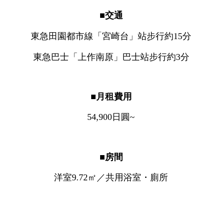
■交通
東急田園都市線「宮崎台」站步行約15分
東急巴士「上作南原」巴士站步行約3分
■月租費用
54,900日圓~
■房間
洋室9.72㎡／共用浴室・廁所