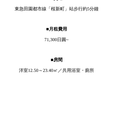
東急田園都市線「桜新町」站步行約5分鐘
■月租費用
71,300日圓~
■房間
洋室12.50～23.40㎡／共用浴室・廁所