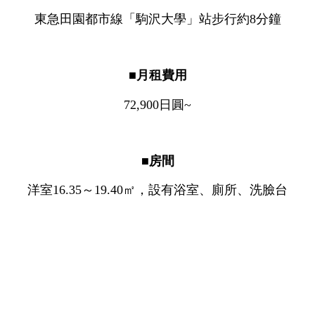
東急田園都市線「駒沢大學」站步行約8分鐘
■月租費用
72,900日圓~
■房間
洋室16.35～19.40㎡，設有浴室、廁所、洗臉台