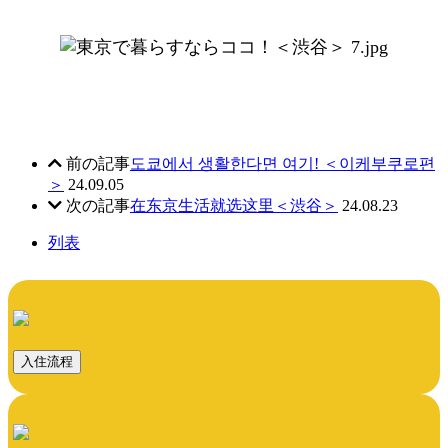
前の記事
도쿄에서 생활한다면 여기! ＜이케부쿠로편
＞
24.09.05
次の記事
在东京生活就选这里＜渋谷＞
24.08.23
列表
入住流程