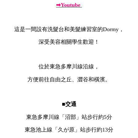
➡Youtube
這是一間設有洗髮台和美髮練習室的Dormy，
深受美容相關學生歡迎！
位於東急多摩川線沿線，
方便前往自由之丘、澀谷和橫濱。
■交通
東急多摩川線「沼部」站步行約5分
東急池上線「久が原」站步行約13分