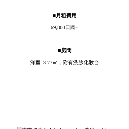
■月租費用
69,800日圓~
■房間
洋室13.77㎡，附有洗臉化妝台