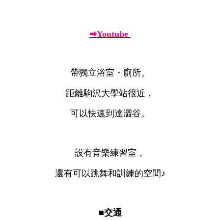
➡Youtube
帶獨立浴室・廁所。
距離駒沢大學站很近，
可以快速到達澀谷。
設有音樂練習室，
還有可以跳舞和訓練的空間♪
■交通