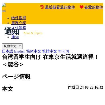
最近觀看過的物件
喜愛的物件
Mobile
Menu
物件搜尋
服務介紹
入住流程
通知
FAQ
News & Topics
通知
繁體中文
日本語
English
简体中文
繁體中文
한국어
台湾留学生向け
在東京生活就選這裡！
＜澀谷＞
ページ情報
作成日
24-08-23 16:42
本文