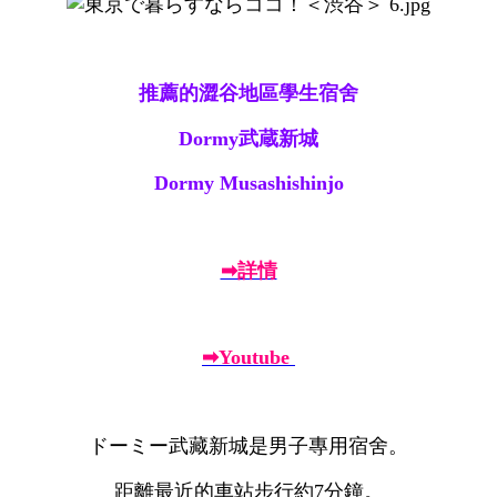
推薦的澀谷地區學生宿舍
Dormy武蔵新城
Dormy Musashishinjo
➡詳情
➡Youtube
ドーミー武藏新城是男子專用宿舍。
距離最近的車站步行約7分鐘。