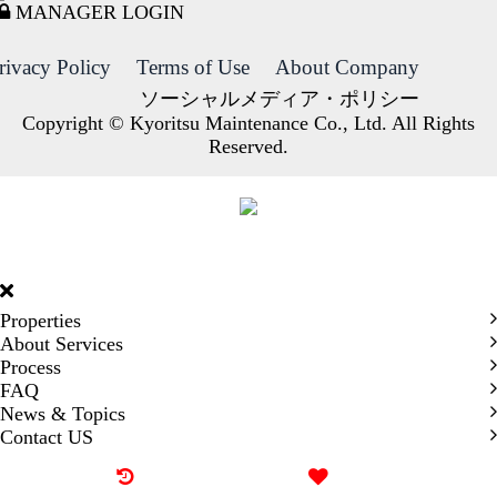
MANAGER LOGIN
rivacy Policy
Terms of Use
About Company
ソーシャルメディア・ポリシー
Copyright © Kyoritsu Maintenance Co., Ltd. All Rights
Reserved.
DORMY
INTERNATIONAL
Properties
About Services
Process
FAQ
News & Topics
Contact US
Recently browsed
Liked