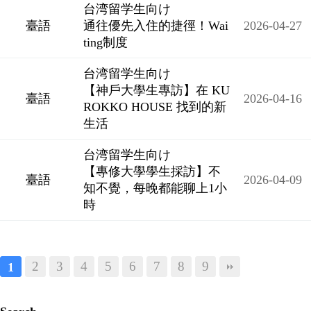
台湾留学生向け
臺語
通往優先入住的捷徑！Wai
2026-04-27
ting制度
台湾留学生向け
【神戶大學生專訪】在 KU
臺語
2026-04-16
ROKKO HOUSE 找到的新
生活
台湾留学生向け
【專修大學學生採訪】不
臺語
2026-04-09
知不覺，每晚都能聊上1小
時
2
3
4
5
6
7
8
9
1