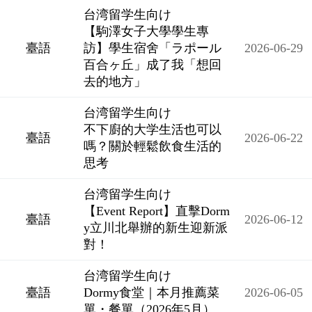
台湾留学生向け
【駒澤女子大學學生專
臺語
訪】學生宿舍「ラポール
2026-06-29
百合ヶ丘」成了我「想回
去的地方」
台湾留学生向け
不下廚的大学生活也可以
臺語
2026-06-22
嗎？關於輕鬆飲食生活的
思考
台湾留学生向け
【Event Report】直擊Dorm
臺語
2026-06-12
y立川北舉辦的新生迎新派
對！
台湾留学生向け
臺語
Dormy食堂｜本月推薦菜
2026-06-05
單・餐單（2026年5月）