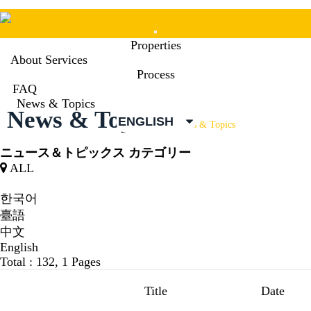
Mobile
Properties
Menu
About Services
Process
FAQ
News & Topics
News & Topics
ENGLISH
News & Topics
ニュース＆トピックス カテゴリー
ALL
한국어
臺語
中文
English
Total : 132,
1 Pages
Title
Date