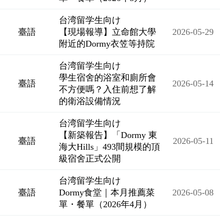
台湾留学生向け
臺語
【現場報導】立命館大學
2026-05-29
附近的Dormy衣笠等持院
台湾留学生向け
學生宿舍的浴室和廁所會
臺語
2026-05-14
不方便嗎？入住前想了解
的衛浴設備情況
台湾留学生向け
【新築報告】「Dormy 東
臺語
2026-05-11
海大Hills」493間規模的頂
級宿舍正式公開
台湾留学生向け
臺語
Dormy食堂｜本月推薦菜
2026-05-08
單・餐單（2026年4月）