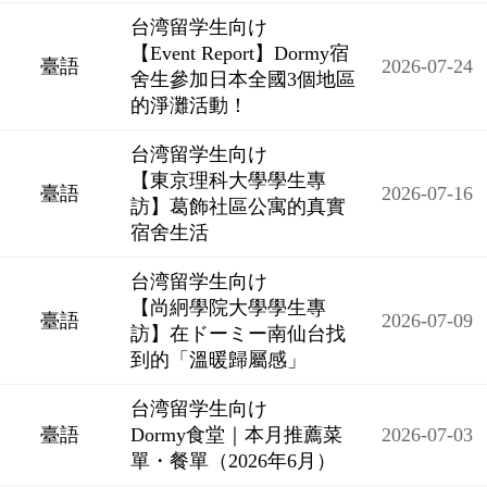
台湾留学生向け
【Event Report】Dormy宿
臺語
2026-07-24
舍生參加日本全國3個地區
的淨灘活動！
台湾留学生向け
【東京理科大學學生專
臺語
2026-07-16
訪】葛飾社區公寓的真實
宿舍生活
台湾留学生向け
【尚絅學院大學學生專
臺語
2026-07-09
訪】在ドーミー南仙台找
到的「溫暖歸屬感」
台湾留学生向け
臺語
Dormy食堂｜本月推薦菜
2026-07-03
單・餐單（2026年6月）