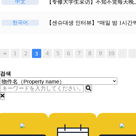
中文
【专修大学生采访】不知不觉每天晚
한국어
【센슈대생 인터뷰】“매일 밤 1시간씩
1
2
4
5
6
7
8
9
10
3
검색