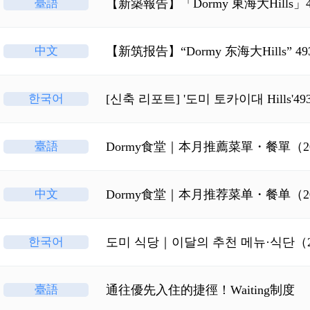
臺語
【新築報告】「Dormy 東海大Hill
中文
【新筑报告】“Dormy 东海大Hills
한국어
[신축 리포트] '도미 토카이대 Hills
臺語
Dormy食堂｜本月推薦菜單・餐單（2
中文
Dormy食堂｜本月推荐菜单・餐单（2
한국어
도미 식당｜이달의 추천 메뉴·식단（2
臺語
通往優先入住的捷徑！Waiting制度