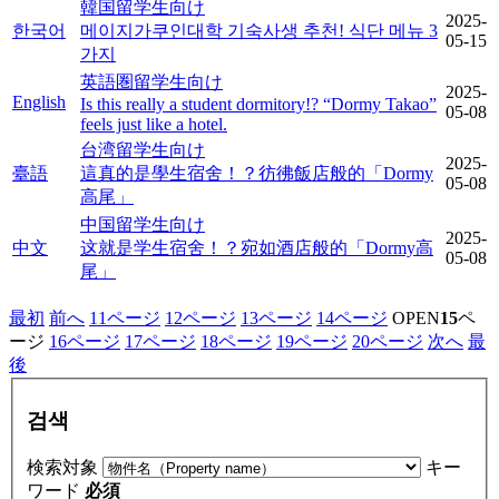
韓国留学生向け
2025-
한국어
메이지가쿠인대학 기숙사생 추천! 식단 메뉴 3
05-15
가지
英語圏留学生向け
2025-
English
Is this really a student dormitory!? “Dormy Takao”
05-08
feels just like a hotel.
台湾留学生向け
2025-
臺語
這真的是學生宿舍！？彷彿飯店般的「Dormy
05-08
高尾」
中国留学生向け
2025-
中文
这就是学生宿舍！？宛如酒店般的「Dormy高
05-08
尾」
最初
前へ
11
ページ
12
ページ
13
ページ
14
ページ
OPEN
15
ペ
ージ
16
ページ
17
ページ
18
ページ
19
ページ
20
ページ
次へ
最
後
검색
検索対象
キー
ワード
必須