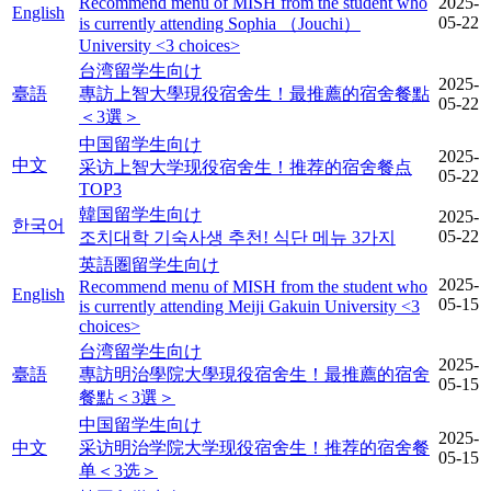
Recommend menu of MISH from the student who
2025-
English
05-22
is currently attending Sophia （Jouchi）
University <3 choices>
台湾留学生向け
2025-
臺語
專訪上智大學現役宿舍生！最推薦的宿舍餐點
05-22
＜3選＞
中国留学生向け
2025-
中文
采访上智大学现役宿舍生！推荐的宿舍餐点
05-22
TOP3
韓国留学生向け
2025-
한국어
05-22
조치대학 기숙사생 추천! 식단 메뉴 3가지
英語圏留学生向け
2025-
Recommend menu of MISH from the student who
English
05-15
is currently attending Meiji Gakuin University <3
choices>
台湾留学生向け
2025-
臺語
專訪明治學院大學現役宿舍生！最推薦的宿舍
05-15
餐點＜3選＞
中国留学生向け
2025-
中文
采访明治学院大学现役宿舍生！推荐的宿舍餐
05-15
单＜3选＞