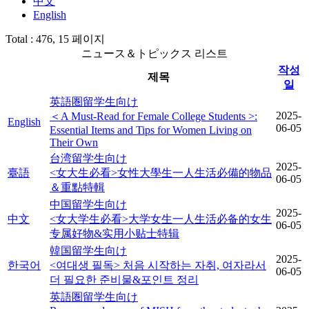
中文
English
Total : 476,
15 페이지
ニュース＆トピックス 리스트
작성
제목
일
英語圏留学生向け
2025-
＜A Must-Read for Female College Students >:
English
06-05
Essential Items and Tips for Women Living on
Their Own
台湾留学生向け
2025-
臺語
<女大生必看>女性大學生一人生活必備的物品
06-05
＆重點特輯
中国留学生向け
2025-
中文
<女大学生必看>大学女生一人生活必备的女生
06-05
专属好物&实用小贴士特辑
韓国留学生向け
2025-
한국어
<여대생 필독> 처음 시작하는 자취, 여자라서
06-05
더 필요한 준비물&포인트 정리
英語圏留学生向け