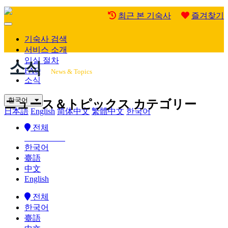
최근 본 기숙사
즐겨찾기
Mobile
Menu
기숙사 검색
서비스 소개
입실 절차
소식
FAQ
News & Topics
소식
한국어
ニュース＆トピックス カテゴリー
日本語
English
简体中文
繁體中文
한국어
전체
한국어
臺語
中文
English
전체
한국어
臺語