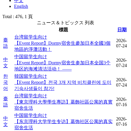
中文
English
Total : 476,
1 頁
ニュース＆トピックス 列表
標題
日期
台湾留学生向け
臺
2026-
【Event Report】Dormy宿舍生參加日本全國3個
07-24
語
地區的淨灘活動！
中国留学生向け
中
2026-
【Event Report】Dormy宿舍生参加日本全国3个
07-24
文
地区的海滩清洁活动！ ――
한
韓国留学生向け
2026-
국
【Event Report】전국 3개 지역 비치클린에 도미
07-24
어
기숙사생들이 참가!
台湾留学生向け
臺
2026-
【東京理科大學學生專訪】葛飾社區公寓的真實
07-16
語
宿舍生活
中国留学生向け
中
2026-
【东京理科大学学生专访】葛饰社区公寓的真实
07-16
文
宿舍生活