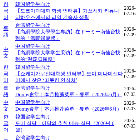
한
韓国留学生向け
2026-
국
【도쿄이과대학 학생 인터뷰】가쓰시카 커뮤니
07-16
어
티하우스에서의 리얼 기숙사 생활
台湾留学生向け
臺
2026-
【尚絅學院大學學生專訪】在ドーミー南仙台找
07-09
語
到的「溫暖歸屬感」
中国留学生向け
中
2026-
【尚絅学院大学学生采访】在ドーミー南仙台找
07-09
文
到的“温暖归属感”
한
韓国留学生向け
2026-
국
【쇼케이가쿠인대학생 인터뷰】도미 미나미센다
07-09
어
이에서 찾은 ‘따뜻한 안식처’
臺
台湾留学生向け
2026-
07-03
語
Dormy食堂｜本月推薦菜單・餐單（2026年6月）
中
中国留学生向け
2026-
07-03
文
Dormy食堂｜本月推荐菜单・餐单（2026年6月）
한
韓国留学生向け
2026-
국
도미 식당｜이달의 추천 메뉴·식단（2026년 6
07-03
어
월）
台湾留学生向け