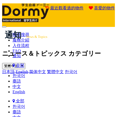
最近觀看過的物件
喜愛的物件
Mobile
通知
Menu
物件搜尋
News & Topics
服務介紹
入住流程
FAQ
ニュース＆トピックス カテゴリー
通知
全部
繁體中文
日本語
English
简体中文
繁體中文
한국어
한국어
臺語
中文
English
全部
한국어
臺語