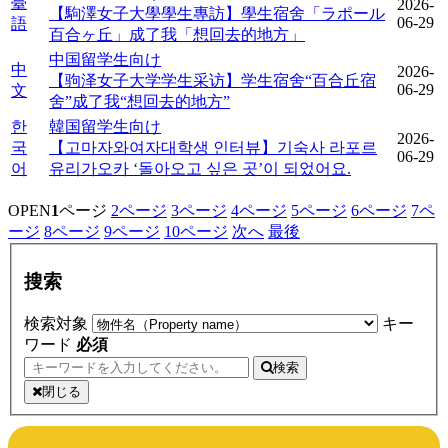
臺
2026-
【駒澤女子大學學生專訪】學生宿舍「ラポール
06-29
語
百合ヶ丘」成了我「想回去的地方」
中国留学生向け
中
2026-
【驹泽女子大学学生采访】学生宿舍“百合丘宿
06-29
文
舍”成了我“想回去的地方”
한
韓国留学生向け
2026-
국
【고마자와여자대학생 인터뷰】기숙사 라포르
06-29
어
유리가오카 ‘돌아오고 싶은 곳’이 되었어요.
OPEN
1
ページ
2
ページ
3
ページ
4
ページ
5
ページ
6
ページ
7
ペ
ージ
8
ページ
9
ページ
10
ページ
次へ
最後
搜索
検索対象
キー
ワード
必須
検索
閉じる