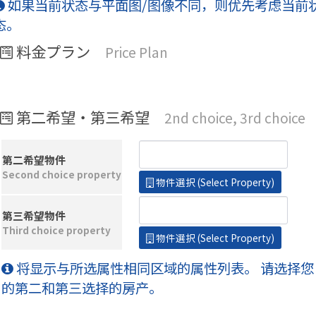
如果当前状态与平面图/图像不同，则优先考虑当前
态。
料金プラン
Price Plan
第二希望・第三希望
2nd choice, 3rd choice
第二希望物件
Second choice property
物件選択 (Select Property)
第三希望物件
Third choice property
物件選択 (Select Property)
将显示与所选属性相同区域的属性列表。 请选择您
的第二和第三选择的房产。