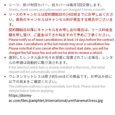
シーツ、掛け布団カバー、枕カバーは毎月3回交換します。
Sheets, duvet covers and pillowcases are changed 3 times a month.
リースのキャンセルは契約開始日の14日前までにお申し出くださ
い。直前のキャンセルはキャンセル料が発生する場合がございま
す。
契約開始日以降にキャンセルをお申し出の場合は、リース料金全
額を申し受け、ご返金はできかねますので予めご了承ください。
Please notify us of lease cancellations at least 14 days before the contract
start date. Cancellations at the last minute may incur a cancellation fee.
Please note that if you cancel after the contract start date, you will be
charged the full lease fee and will not be able to receive a refund.
選択したレンタル品が元々お部屋に設置されている場合、レンタ
ルの申請は自動的に取り消されます。
If the selected rental item is already installed in the room, the rental
request will be automatically cancelled.
ウレタンマットレスは厚さ約5cmほどの商品です。お申込み前に
以下の見本をご確認ください。
The urethane mattress is approximately 5cm thick. Please check the
sample below before applying.
https://dormy-
ac.com/files/pamphlet/international/urethanemattress.jpg