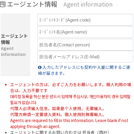
エージェント情報
Agent information
エージェント
情報
Agent
information
入力したアドレスにも契約や入室に関するご連
絡が届きます。
エージェントの方は、必ずご入力をお願いします。個人利用の場
合は、入力不要です
대리점 등록을 하신 분은 반드시 입력해 주십시오. 개인이용자의 경우 입력할
필요가 없습니다.
代理人必须输入信息。如果是个人使用，无需输入。
代理方麻煩一定要填入資料。個人使用則無需輸入。
Agents are required to fill in this information. Leave blank if not
applying through an agent.
エージェントに関するお問い合わせは 担当者（西村）