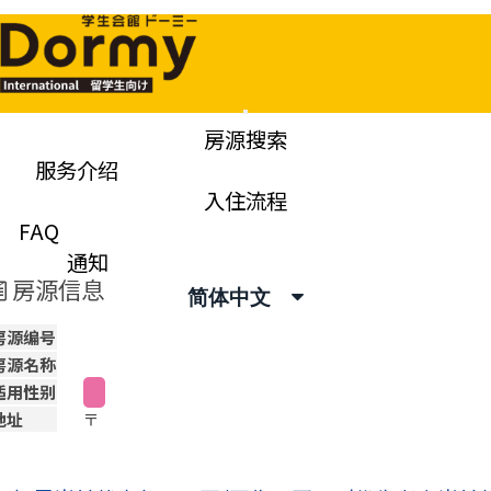
Mobile
房源搜索
Menu
服务介绍
申请表
入住流程
Apply
FAQ
通知
房源信息
简体中文
房源编号
房源名称
适用性别
地址
〒