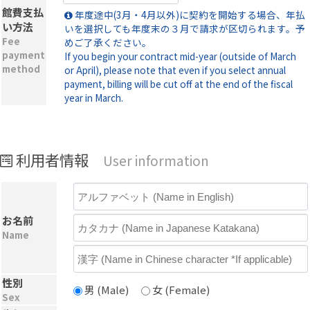
館費支払
年度途中(3月・4月以外)に契約を開始する場合、年払
い方法
いを選択しても年度末の３月で請求が区切られます。予
Fee
めご了承ください。
payment
If you begin your contract mid-year (outside of March
method
or April), please note that even if you select annual
payment, billing will be cut off at the end of the fiscal
year in March.
利用者情報
User information
お名前
Name
性別
男 (Male)
女 (Female)
Sex